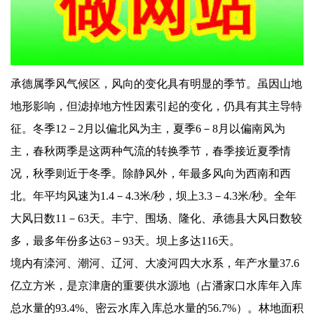
承德属季风气候区，风向的变化具有明显的季节。虽因山地
地形影响，但滤掉地方性因素引起的变化，仍具有其主导特
征。冬季12－2月以偏北风为主，夏季6－8月以偏南风为
主，春秋两季是这两种气流的转换季节，春季接近夏季情
况，秋季则近于冬季。除静风外，年最多风向为西南和西
北。年平均风速为1.4－4.3米/秒，坝上3.3－4.3米/秒。全年
大风日数11－63天。丰宁、围场、隆化、承德县大风日数较
多，最多年份多达63－93天。坝上多达116天。
境内有滦河、潮河、辽河、大凌河四大水系，年产水量37.6
亿立方米，是京津唐的重要供水源地（占潘家口水库年入库
总水量的93.4%、密云水库入库总水量的56.7%）。林地面积