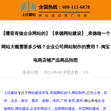
全国热线：400-111-6878
上往建站
网站建设推广专家
【哪里有做企业网站的】【承德网站建设】_承德做一个
网站大概需要多少钱？企业公司网站制作的费用？-淘宝
电商店铺产品商品拍照
发表日期： 2022-09-08 浏览次数：333
上往建站
专注于
网站建设开发
高端网站设计
网站制作
已为
上海
，
苏
,
,
,
州
，
北京
，
南京
，
重庆
，
成都
，
深圳
广州
东莞
惠州
佛山各地
企业
,
,
,
,
做网站
网站建设
企业官网设计
，
品牌网站建设
，
外贸网站建设
，
营
,
,